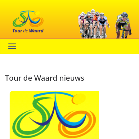
Ga
naar
de
inhoud
Tour de Waard nieuws